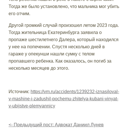
Тогда же было установлено, что мальчика мог убить
его отчим.
Другой громкий случай произошел летом 2023 года.
Тогда жительница Екатеринбурга заявила о
пропаже шестилетнего Далера, который находился
у нее на попечении. Спустя несколько дней в
гараже у опекунши нашли сумку с телом
пропавшего ребенка. Как оказалось, он погиб за
несколько месяцев до этого.
Источник:
https://vm.ru/accidents/1239232-iznasiloval-
v-mashine-i-zadushil-pochemu-zhitelya-kubani-vinyat-
v-ubijstve-plemyannicy
<- Предыдущий пост: Адвокат Даниил Лунев