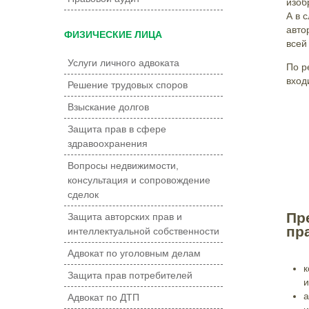
изоб
А в 
авто
ФИЗИЧЕСКИЕ ЛИЦА
всей
Услуги личного адвоката
По р
вход
Решение трудовых споров
Взыскание долгов
Защита прав в сфере
здравоохранения
Вопросы недвижимости,
консультация и сопровождение
сделок
Пр
Защита авторских прав и
пр
интеллектуальной собственности
Адвокат по уголовным делам
к
Защита прав потребителей
и
а
Адвокат по ДТП