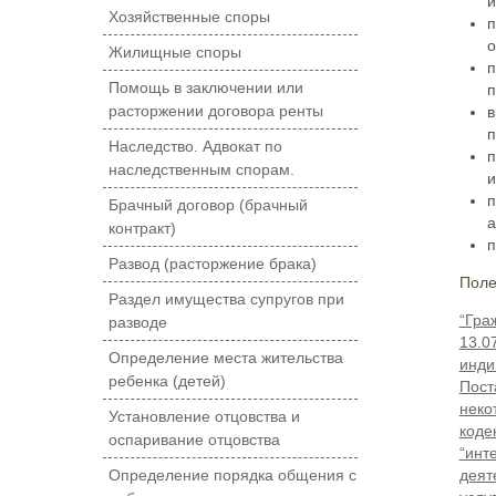
и
Хозяйственные споры
п
о
Жилищные споры
п
Помощь в заключении или
п
расторжении договора ренты
в
п
Наследство. Адвокат по
п
наследственным спорам.
и
п
Брачный договор (брачный
а
контракт)
п
Развод (расторжение брака)
Поле
Раздел имущества супругов при
“Гра
разводе
13.0
Определение места жительства
инди
ребенка (детей)
Пост
неко
Установление отцовства и
коде
оспаривание отцовства
“инт
деят
Определение порядка общения с