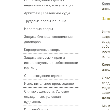
Сопровождение сделок с
Колл
недвижимостью, консультации
инте
Арбитраж | Третейские суды
Защ
Трудовые споры юр. лица
Налоговые споры
Инте
Защита бизнеса, составление
закр
сред
договоров
собс
Корпоративные споры
резу
испо
Защита авторских прав и
интеллектуальной собственности
Колл
юр. лиц
инте
Сопровождение сделок
Объе
сред
Исполнительное производство
моде
Снятие судимости. Условно
защи
осужденные, условная
дого
судимость.
Мы п
Правовой аудит