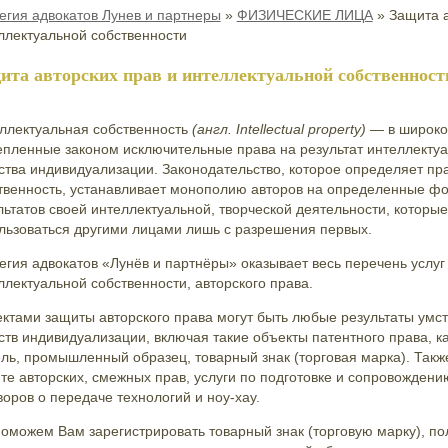
егия адвокатов Лунев и партнеры
»
ФИЗИЧЕСКИЕ ЛИЦА
»
Защита а
ллектуальной собственности
ита авторских прав и интеллектуальной собственност
ллектуальная собственность
(англ. Іntellectual property)
— в широко
епленные законом исключительные права на результат интеллекту
ства индивидуализации. Законодательство, которое определяет пр
твенность, устанавливает монополию авторов на определенные ф
льтатов своей интеллектуальной, творческой деятельности, которые
льзоваться другими лицами лишь с разрешения первых.
егия адвокатов «Лунёв и партнёры» оказывает весь перечень услуг
ллектуальной собственности, авторского права.
ктами защиты авторского права могут быть любые результаты умст
ств индивидуализации, включая такие объекты патентного права, к
ль, промышленный образец, товарный знак (торговая марка). Такж
те авторских, смежных прав, услуги по подготовке и сопровожден
воров о передаче технологий и ноу-хау.
оможем Вам зарегистрировать товарный знак (торговую марку), пол