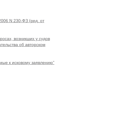
2006 N 230-ФЗ (ред. от
росах, возникших у судов
тельства об авторском
емые к исковому заявлению”