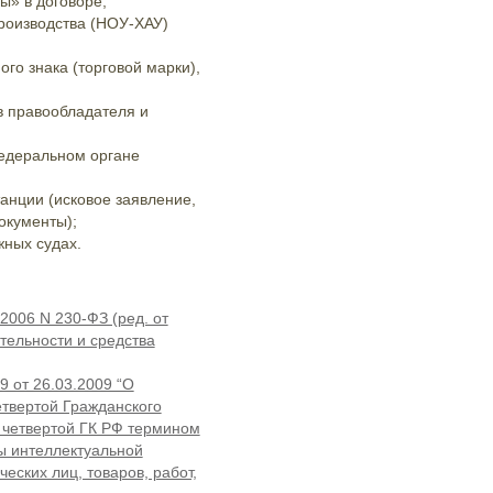
ы» в договоре;
роизводства (НОУ-ХАУ)
го знака (торговой марки),
 правообладателя и
федеральном органе
анции (исковое заявление,
окументы);
жных судах.
2006 N 230-ФЗ (ред. от
тельности и средства
 от 26.03.2009 “О
етвертой Гражданского
и четвертой ГК РФ термином
ты интеллектуальной
ских лиц, товаров, работ,