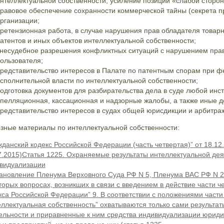
нтеллектуальной собственности, усиление позиции «слабой сторон
равовое обеспечение сохранности коммерческой тайны (секрета п
рганизации;
ретензионная работа, в случае нарушения прав обладателя товарно
атентов и иных объектов интеллектуальной собственности;
несудебное разрешения конфликтных ситуаций с нарушением прав
ользователя;
редставительство интересов в Палате по патентным спорам при 
сполнительной власти по интеллектуальной собственности;
одготовка документов для разбирательства дела в суде любой инст
пелляционная, кассационная и надзорные жалобы, а также иные д
редставительство интересов в судах общей юрисдикции и арбитра
зные материалы по интеллектуальной собственности:
жданский кодекс Российской Федерации (часть четвертая)” от 18.12.
7.2015)Статья 1225. Охраняемые результаты интеллектуальной дея
видуализации
ановление Пленума Верховного Суда РФ N 5, Пленума ВАС РФ N 29
торых вопросах, возникших в связи с введением в действие части ч
кса Российской Федерации” 9. В соответствии с положениями част
еллектуальная собственность” охватываются только сами результа
ельности и приравненные к ним средства индивидуализации юридиче