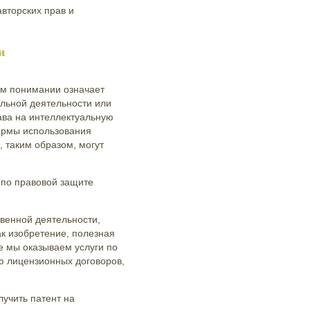
вторских прав и
и
м понимании означает
альной деятельности или
ава на интеллектуальную
ормы использования
, таким образом, могут
 по правовой защите
венной деятельности,
ак изобретение, полезная
е мы оказываем услуги по
ию лицензионных договоров,
учить патент на