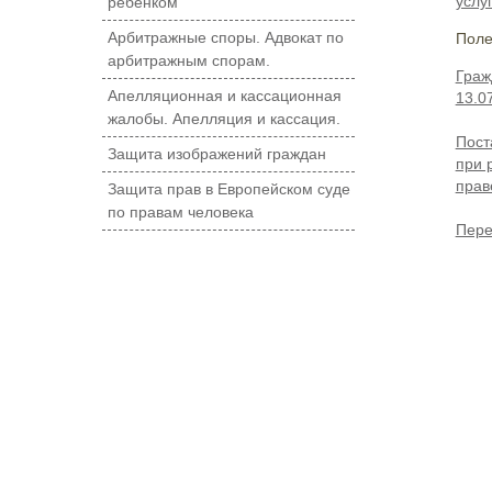
услу
ребенком
Арбитражные споры. Адвокат по
Поле
арбитражным спорам.
Граж
Апелляционная и кассационная
13.0
жалобы. Апелляция и кассация.
Пост
Защита изображений граждан
при 
прав
Защита прав в Европейском суде
по правам человека
Пере