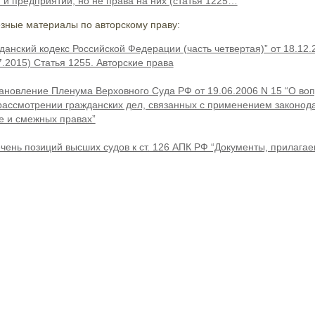
г и предприятий, но не права на них (статья 1225…
зные материалы по авторскому праву:
данский кодекс Российской Федерации (часть четвертая)” от 18.12.
7.2015) Статья 1255. Авторские права
ановление Пленума Верховного Суда РФ от 19.06.2006 N 15 “О воп
рассмотрении гражданских дел, связанных с применением законода
е и смежных правах”
чень позиций высших судов к ст. 126 АПК РФ “Документы, прилага