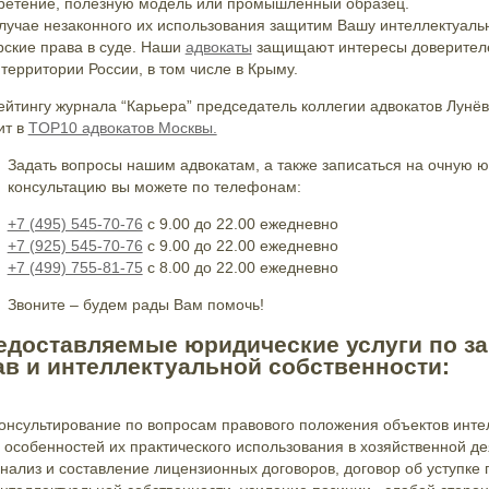
ретение, полезную модель или промышленный образец.
случае незаконного их использования защитим Вашу интеллектуаль
рские права в суде. Наши
адвокаты
защищают интересы доверителе
 территории России, в том числе в Крыму.
ейтингу журнала “Карьера” председатель коллегии адвокатов Лунё
ит в
TOP10 адвокатов Москвы.
Задать вопросы нашим адвокатам, а также записаться на очную 
консультацию вы можете по телефонам:
+7 (495) 545-70-76
с 9.00 до 22.00 ежедневно
+7 (925) 545-70-76
с 9.00 до 22.00 ежедневно
+7 (499) 755-81-75
с 8.00 до 22.00 ежедневно
Звоните – будем рады Вам помочь!
едоставляемые юридические услуги по за
ав и интеллектуальной собственности:
онсультирование по вопросам правового положения объектов инте
 особенностей их практического использования в хозяйственной д
нализ и составление лицензионных договоров, договор об уступке