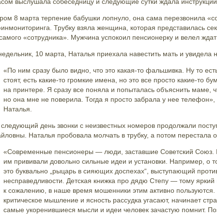
асом выслушала собеседницу и следующие сутки ждала инструкции
ром 8 марта терпение бабушки лопнуло, она сама перезвонила «с
инмониторинга. Трубку взяла женщина, которая представилась сек
 самого «сотрудника». Мужчина успокоил пенсионерку и велел ждат
недельник, 10 марта, Наталья приехала навестить мать и увидела 
«По ним сразу было видно, что это какая-то фальшивка. Ну то ест
стоят, есть какие-то громкие имена, но это все просто какие-то б
на принтере. Я сразу все поняла и попыталась объяснить маме, ч
но она мне не поверила. Тогда я просто забрала у нее телефон»,
Наталья.
 следующий день звонки с неизвестных номеров продолжали посту
йловны. Наталья пробовала молчать в трубку, а потом перестала о
«Современные пенсионеры — люди, заставшие Советский Союз. В
им прививали довольно сильные идеи и установки. Например, о 
это буквально „рыцарь в сияющих доспехах“, выступающий проти
несправедливости. Детская книжка про дядю Степу — тому яркий 
к сожалению, в наше время мошенники этим активно пользуются.
критическое мышление и ясность рассудка угасают, начинает стра
самые укоренившиеся мысли и идеи человек зачастую помнит. По