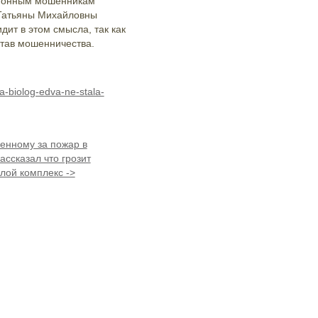
ефонным мошенникам
 Татьяны Михайловны
ит в этом смысла, так как
став мошенничества.
ya-biolog-edva-ne-stala-
венному за пожар в
ссказал что грозит
лой комплекс ->