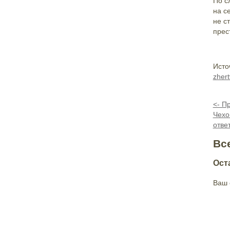
По с
на с
не с
прес
Исто
zher
<- П
Чехо
отве
Вс
Ост
Ваш 