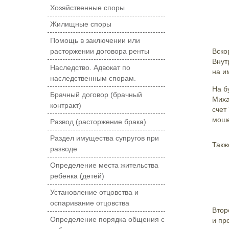
Хозяйственные споры
Жилищные споры
Помощь в заключении или
Вско
расторжении договора ренты
Внут
Наследство. Адвокат по
на и
наследственным спорам.
На б
Брачный договор (брачный
Миха
контракт)
счет
моше
Развод (расторжение брака)
Раздел имущества супругов при
Такж
разводе
Определение места жительства
ребенка (детей)
Установление отцовства и
оспаривание отцовства
Втор
Определение порядка общения с
и пр