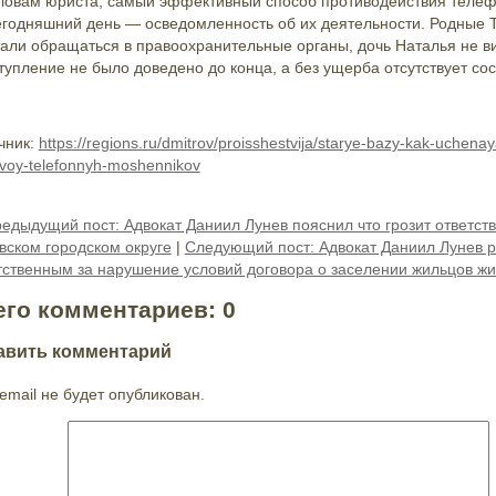
ловам юриста, самый эффективный способ противодействия тел
егодняшний день — осведомленность об их деятельности. Родные
тали обращаться в правоохранительные органы, дочь Наталья не вид
тупление не было доведено до конца, а без ущерба отсутствует со
чник:
https://regions.ru/dmitrov/proisshestvija/starye-bazy-kak-uchena
tvoy-telefonnyh-moshennikov
редыдущий пост: Адвокат Даниил Лунев пояснил что грозит ответст
вском городском округе
|
Следующий пост: Адвокат Даниил Лунев ра
тственным за нарушение условий договора о заселении жильцов жи
его комментариев: 0
авить комментарий
email не будет опубликован.