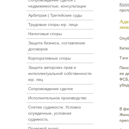
Сопровождение сделок с
Колл
недвижимостью, консультации
прот
Арбитраж | Третейские суды
Адв
Трудовые споры юр. лица
мош
Налоговые споры
Опуб
Защита бизнеса, составление
Кате
договоров
Тэги
Корпоративные споры
Защита авторских прав и
Пенс
интеллектуальной собственности
ее д
ФСБ,
юр. лиц
убед
Сопровождение сделок
Исполнительное производство
Снятие судимости. Условно
В фе
осужденные, условная
Женщ
судимость.
преп
Правовой аудит