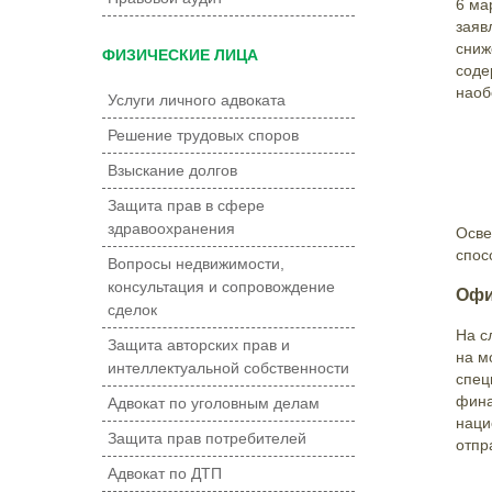
6 ма
заяв
сниж
ФИЗИЧЕСКИЕ ЛИЦА
соде
наоб
Услуги личного адвоката
Решение трудовых споров
Взыскание долгов
Защита прав в сфере
здравоохранения
Осве
спос
Вопросы недвижимости,
консультация и сопровождение
Офи
сделок
На с
Защита авторских прав и
на м
интеллектуальной собственности
спец
фина
Адвокат по уголовным делам
наци
Защита прав потребителей
отпр
Адвокат по ДТП