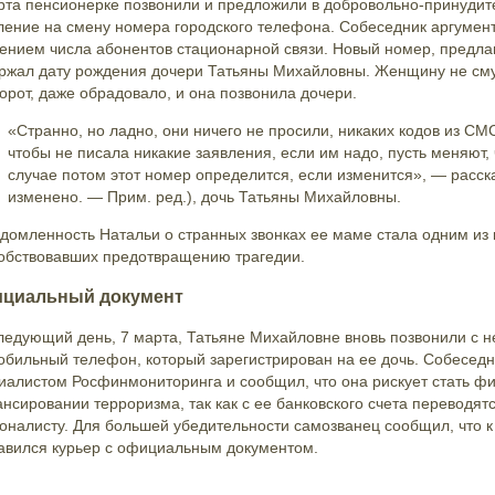
рта пенсионерке позвонили и предложили в добровольно-принудит
ление на смену номера городского телефона. Собеседник аргумен
ением числа абонентов стационарной связи. Новый номер, предл
ржал дату рождения дочери Татьяны Михайловны. Женщину не смут
орот, даже обрадовало, и она позвонила дочери.
«Странно, но ладно, они ничего не просили, никаких кодов из СМ
чтобы не писала никакие заявления, если им надо, пусть меняют, 
случае потом этот номер определится, если изменится», — расск
изменено. — Прим. ред.), дочь Татьяны Михайловны.
домленность Натальи о странных звонках ее маме стала одним из
обствовавших предотвращению трагедии.
циальный документ
ледующий день, 7 марта, Татьяне Михайловне вновь позвонили с н
обильный телефон, который зарегистрирован на ее дочь. Собеседн
иалистом Росфинмониторинга и сообщил, что она рискует стать фи
нсировании терроризма, так как с ее банковского счета переводят
оналисту. Для большей убедительности самозванец сообщил, что 
авился курьер с официальным документом.