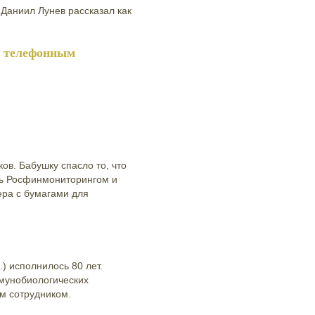
 Даниил Лунев рассказал как
ь телефонным
в. Бабушку спасло то, что
сь Росфинмониторингом и
ера с бумагами для
) исполнилось 80 лет.
мунобиологических
м сотрудником.