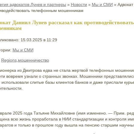
егия адвокатов Лунев и партнеры
»
Новости
»
Мы и СМИ
»
Адвокат
иводействовать телефонным мошенникам
окат Даниил Лунев рассказал как противодействоват
енникам
ликовано: 15.03.2025 в 11:29
гории:
Мы и СМИ
:
Regions
,
мошенничество
ионерка из Дмитрова едва не стала жертвой телефонных мошеннико
ети вовремя узнали о странных звонках. Мошенники представляли
 использовали слитые базы клиентов банков и даже прислали курь
ительности.
врале 2025 года Татьяне Михайловне (имя изменено. — Прим. ред.
ина всю жизнь проработала в НИИ стандартизации и контроля им
аратов и только в прошлом году вышла на пенсию старшим научны