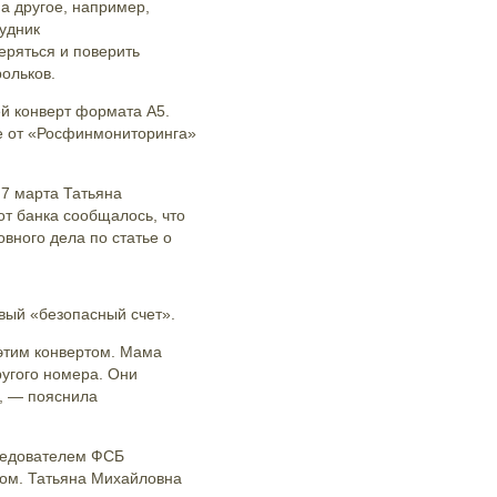
а другое, например,
удник
еряться и поверить
ольков.
ей конверт формата А5.
е от «Росфинмониторинга»
 7 марта Татьяна
от банка сообщалось, что
вного дела по статье о
вый «безопасный счет».
 этим конвертом. Мама
ругого номера. Они
», — пояснила
следователем ФСБ
ом. Татьяна Михайловна