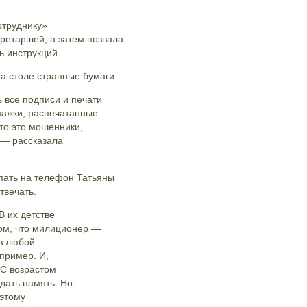
.
отруднику»
ретаршей, а затем позвала
ь инструкций.
на столе странные бумаги.
ь все подписи и печати
умажки, распечатанные
то это мошенники,
 — рассказала
пать на телефон Татьяны
твечать.
 их детстве
том, что милиционер —
в любой
пример. И,
 С возрастом
дать память. Но
этому