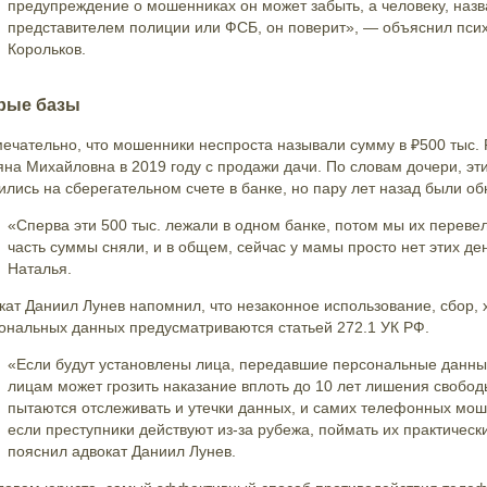
предупреждение о мошенниках он может забыть, а человеку, наз
представителем полиции или ФСБ, он поверит», — объяснил пси
Корольков.
рые базы
ечательно, что мошенники неспроста называли сумму в ₽500 тыс. 
яна Михайловна в 2019 году с продажи дачи. По словам дочери, эт
ились на сберегательном счете в банке, но пару лет назад были о
«Сперва эти 500 тыс. лежали в одном банке, потом мы их перевел
часть суммы сняли, и в общем, сейчас у мамы просто нет этих де
Наталья.
кат Даниил Лунев напомнил, что незаконное использование, сбор,
ональных данных предусматриваются статьей 272.1 УК РФ.
«Если будут установлены лица, передавшие персональные данн
лицам может грозить наказание вплоть до 10 лет лишения свобод
пытаются отслеживать и утечки данных, и самих телефонных моше
если преступники действуют из-за рубежа, поймать их практичес
пояснил адвокат Даниил Лунев.