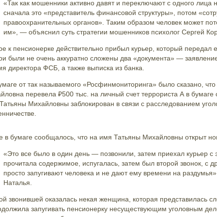
«Так как мошенники активно давят и переключают с одного лица н
сначала это «представитель финансовой структуры», потом «сотр
правоохранительных органов». Таким образом человек может пот
им», — объяснил суть стратегии мошенников психолог Сергей Кор
ре к пенсионерке действительно прибыл курьер, который передал 
ри были не очень аккуратно сложены два «документа» — заявлени
мя директора ФСБ, а также выписка из банка.
умаге от так называемого «Росфинмониторинга» было сказано, что
йловна перевела ₽500 тыс. на личный счет террориста А в бумаге 
 Татьяны Михайловны заблокирован в связи с расследованием уголо
нничестве.
е в бумаге сообщалось, что на имя Татьяны Михайловны открыт но
«Это все было в один день — позвонили, затем приехал курьер с
прочитала содержимое, испугалась, затем был второй звонок, с д
просто запугивают человека и не дают ему времени на раздумья
Наталья.
ой звонившей оказалась некая женщина, которая представилась 
одолжила запугивать пенсионерку несуществующим уголовным дел