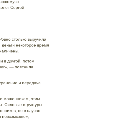
вавшемуся
холог Сергей
Ровно столько выручила
и деньги некоторое время
бналичены.
и в другой, потом
нег», — пояснила
 хранение и передача
ые мошенникам, этим
ы. Силовые структуры
нников, но в случае,
ки невозможно», —