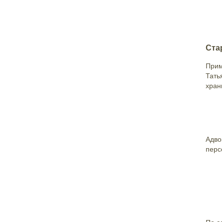
Ста
Прим
Тать
хран
Адво
перс