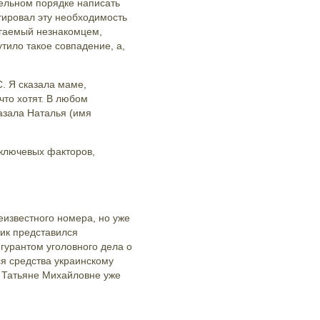
ельном порядке написать
тировал эту необходимость
агаемый незнакомцем,
ило такое совпадение, а,
С. Я сказала маме,
что хотят. В любом
азала Наталья (имя
 ключевых факторов,
еизвестного номера, но уже
ик представился
гурантом уголовного дела о
ся средства украинскому
к Татьяне Михайловне уже