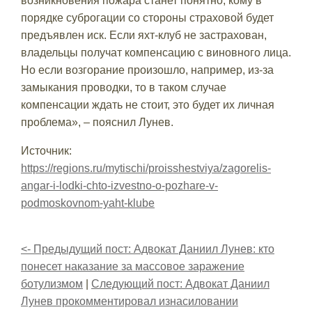
возникновения пожара станет понятно, кому в
порядке суброгации со стороны страховой будет
предъявлен иск. Если яхт-клуб не застрахован,
владельцы получат компенсацию с виновного лица.
Но если возгорание произошло, например, из-за
замыкания проводки, то в таком случае
компенсации ждать не стоит, это будет их личная
проблема», – пояснил Лунев.
Источник:
https://regions.ru/mytischi/proisshestviya/zagorelis-
angar-i-lodki-chto-izvestno-o-pozhare-v-
podmoskovnom-yaht-klube
<- Предыдущий пост: Адвокат Даниил Лунев: кто
понесет наказание за массовое заражение
ботулизмом
|
Следующий пост: Адвокат Даниил
Лунев прокомментировал изнасиловании