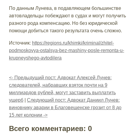
По данным Лунева, в подавляющем большинстве
автовладельцы побеждают в судах и могут получить
разного рода компенсацию. Но без юридической
помощи добиться такого результата очень сложно.
Источник:
https://regions.ru/khimki/kriminal/zhitel-
podmoskovya-ostalsya-bez-mashiny-posle-remonta-u-
krupneyshego-avtodilera
<- Предыдущий пост: Адвокат Алексей Лунев:
следователей, набравших взяток почти на 9
миллиардов рублей, могут заставить выплатить
ущерб
|
Следующий пост: Адвокат Даниил Лунев:
виновнику аварии в Благовещенске грозит от 8 до
15 лет колонии ->
Всего комментариев: 0