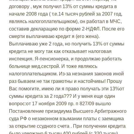
договору , муж получил 13% от суммы кредита в
начале 2008 года ( т.е.14 тысяч рублей за 2007 год,
являясь налогоплательщиком), он работал в МЧС,
составив декларацию по форме 2-НДФЛ. После его
смерти выплачиваю кредит я (его жена).
Выплачиваю уже 2 года, но получить 13% от суммы
кредита не могу так как отказывает налоговая
инспекция. Я-пенсионерка, и продолжаю работать
больнице мед.сестрой. И тоже являюсь
налогоплательщиком. Из-за незнания законов иной
раз бываем не так грамотны и настойчивы! Прошу
Вас помогите, имею ли я право получать эти 13%от
суммы кредита за 2 года??? И у меня еще один
вопрос:от 17 ноября 2009 пр. п 827/09 вышло
Постановление призидиума Высшего Арбитражного
суда РФ о незаконном взымании платы с заемщика
за открытие ссудного счета . При получении кредита
было удержано 6 тысяч 400 рублей (с 320 тысяч).