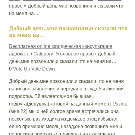
право
»
Добрый день,мне позвонили,и сказали что
на меня на…
Добрый день,мне позвонили,и сказали что
на меня на…
Бесплатная online юридическая консультация
адвоката
›
Category: Уголовное право
›
Добрый
день,мне позвонили,и сказали что на меня на…
0
Vote Up
Vote Down
Добрый день,мне позвонили,и сказали что на меня
написано заявление и передано в суд,об избиении
подростка. Ей является,моя бывшая
подруга(девушка),которой на данный момент 15 лет,
(мне 22),мы с ней долгое время встречались,она
несколько раз уходила из дома,ее отец избывал
ее,но примерно месяц назад,она позвонила мне и
попросила приехать,я приехал,она сказала что