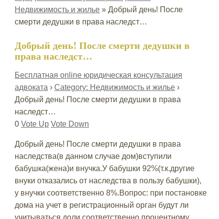
Недвижимость и жилье
»
Добрый день! После
смерти дедушки в права наследст…
Добрый день! После смерти дедушки в
права наследст…
Бесплатная online юридическая консультация
адвоката
›
Category: Недвижимость и жилье
›
Добрый день! После смерти дедушки в права
наследст…
0
Vote Up
Vote Down
Добрый день! После смерти дедушки в права
наследства(в данном случае дом)вступили
бабушка(жена)и внучка.У бабушки 92%(т.к.другие
внуки отказались от наследства в пользу бабушки),
у внучки соответственно 8%.Вопрос: при постановке
дома на учет в регистрационный орган будут ли
учитываться доли соответственно процентному