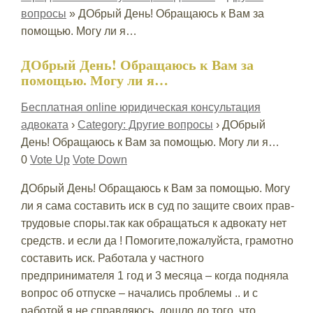
вопросы
»
ДОбрый День! Обращаюсь к Вам за
помощью. Могу ли я…
ДОбрый День! Обращаюсь к Вам за
помощью. Могу ли я…
Бесплатная online юридическая консультация
адвоката
›
Category: Другие вопросы
›
ДОбрый
День! Обращаюсь к Вам за помощью. Могу ли я…
0
Vote Up
Vote Down
ДОбрый День! Обращаюсь к Вам за помощью. Могу
ли я сама составить иск в суд по защите своих прав-
трудовые споры.так как обращаться к адвокату нет
средств. и если да ! Помогите,пожалуйста, грамотно
составить иск. Работала у частного
предпринимателя 1 год и 3 месяца – когда подняла
вопрос об отпуске – начались проблемы .. и с
работой я не справляюсь, дошло до того, что