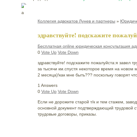
Коллегия адвокатов Лунев и партнеры
»
Юридиче
здравствуйте! подскажите пожалуй
Бесплатная online юридическая консультация ад
0
Vote Up
Vote Down
здравствуйте! подскажите пожалуйста:я завел т
за тысячи км.спустя некоторое время на новом м
2 месяца)!как мне быть??? поскольку говорят чт
1 Answers
0
Vote Up
Vote Down
Если не дорожите старой т/к и тем стажем, заво
основной документ подтверждающий трудовой ста
трудовые договоры, приказы.