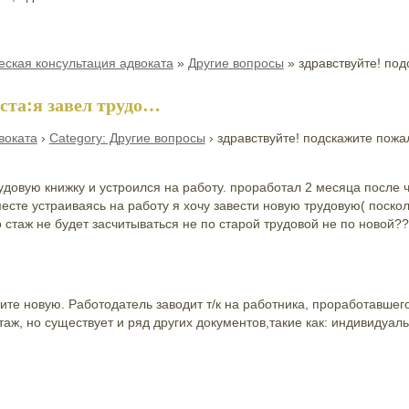
ская консультация адвоката
»
Другие вопросы
»
здравствуйте! по
ста:я завел трудо…
воката
›
Category: Другие вопросы
›
здравствуйте! подскажите пожа
рудовую книжку и устроился на работу. проработал 2 месяца после
есте устраиваясь на работу я хочу завести новую трудовую( посколь
о стаж не будет засчитываться не по старой трудовой не по новой?
дите новую. Работодатель заводит т/к на работника, проработавшего
ж, но существует и ряд других документов,такие как: индивидуал