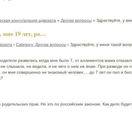
ская консультация адвоката
»
Другие вопросы
»
Здраствуйте, у м
 мне 19 лет, ро…
воката
›
Category: Другие вопросы
›
Здраствуйте, у меня такой воп
родители развелись когда мне было 7, от аллиментов мама отказала
о не слышала, не видела, и не чего о нем не знаю. При разводе он 
. он мне совершенно не знакомый человек…. до 7 лет он пил и бил
ь?
родательских прав. Но это по российским законам. Как дело будет