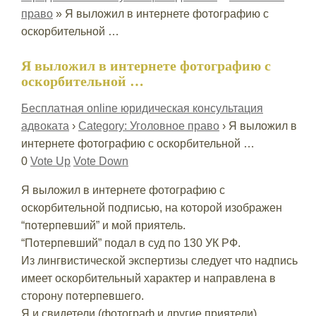
право
»
Я выложил в интернете фотографию с
оскорбительной …
Я выложил в интернете фотографию с
оскорбительной …
Бесплатная online юридическая консультация
адвоката
›
Category: Уголовное право
›
Я выложил в
интернете фотографию с оскорбительной …
0
Vote Up
Vote Down
Я выложил в интернете фотографию с
оскорбительной подписью, на которой изображен
“потерпевший” и мой приятель.
“Потерпевший” подал в суд по 130 УК РФ.
Из лингвистической экспертизы следует что надпись
имеет оскорбительный характер и направлена в
сторону потерпевшего.
Я и свидетели (фотограф и другие приятели)