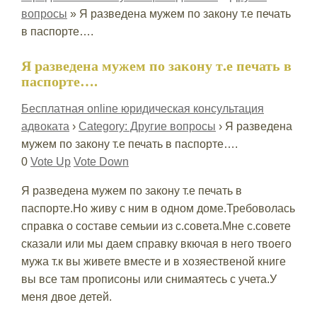
вопросы
»
Я разведена мужем по закону т.е печать
в паспорте….
Я разведена мужем по закону т.е печать в
паспорте….
Бесплатная online юридическая консультация
адвоката
›
Category: Другие вопросы
›
Я разведена
мужем по закону т.е печать в паспорте….
0
Vote Up
Vote Down
Я разведена мужем по закону т.е печать в
паспорте.Но живу с ним в одном доме.Требоволась
справка о составе семьии из с.совета.Мне с.совете
сказали или мы даем справку вкючая в него твоего
мужа т.к вы живете вместе и в хозяественой книге
вы все там прописоны или снимаятесь с учета.У
меня двое детей.