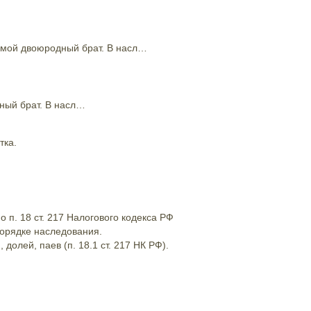
р мой двоюродный брат. В насл…
дный брат. В насл…
тка.
 п. 18 ст. 217 Налогового кодекса РФ
орядке наследования.
олей, паев (п. 18.1 ст. 217 НК РФ).