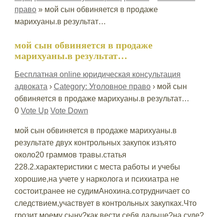
право
»
мой сын обвиняется в продаже
марихуаны.в результат…
мой сын обвиняется в продаже
марихуаны.в результат…
Бесплатная online юридическая консультация
адвоката
›
Category: Уголовное право
›
мой сын
обвиняется в продаже марихуаны.в результат…
0
Vote Up
Vote Down
мой сын обвиняется в продаже марихуаны.в
результате двух контрольных закупок изъято
около20 граммов травы.статья
228.2.характеристики с места работы и учебы
хорошие,на учете у нарколога и психиатра не
состоит,ранее не судимАнохина.сотрудничает со
следствием,участвует в контрольных закупках.Что
грозит моему сыну?как вести себя дальше?на суде?