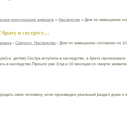
ская консультация адвоката
»
Наследство
»
Дом по завещанию сос
 брату и сестре(т…
воката
›
Category: Наследство
›
Дом по завещанию составлен по 1/2
ре(т.е. детям).Сестра вступила в наследство, а брата пролизовало 
ать в наследство.Прошло уже 1год и 10 месяцев со смерти заявите
продать свою половину, если произведен реальный раздел дома и в 