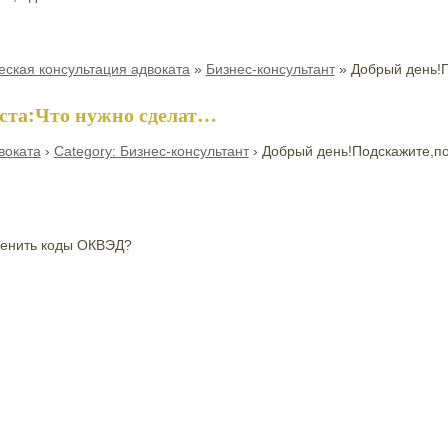
ская консультация адвоката
»
Бизнес-консультант
»
Добрый день!
ста:Что нужно сделат…
воката
›
Category: Бизнес-консультант
›
Добрый день!Подскажите,п
менить коды ОКВЭД?