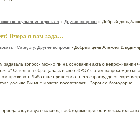
ская консультация адвоката
»
Другие вопросы
»
Добрый день,Алек
ч! Вчера я вам зада…
воката
›
Category: Другие вопросы
›
Добрый день,Алексей Владимир
м задавала вопрос-"можно ли на основании акта о непроживании ч
ожно" Сегодня я обращалась в свое ЖРЭУ с этим вопросом,но мне 
 там проживать.Либо еще принести от него справку,где он зарегист
вия дальше Вы мне можете посоветовать. Заранее благодарна.
 периода отсутствует человек, необходимо привести доказательства 